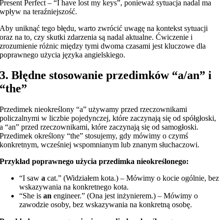
Present Perfect – “I have lost my keys”, ponieważ sytuacja nadal ma
wpływ na teraźniejszość.
Aby uniknąć tego błędu, warto zwrócić uwagę na kontekst sytuacji
oraz na to, czy skutki zdarzenia są nadal aktualne. Ćwiczenie i
zrozumienie różnic między tymi dwoma czasami jest kluczowe dla
poprawnego użycia języka angielskiego.
3. Błędne stosowanie przedimków “a/an” i
“the”
Przedimek nieokreślony “a” używamy przed rzeczownikami
policzalnymi w liczbie pojedynczej, które zaczynają się od spółgłoski,
a “an” przed rzeczownikami, które zaczynają się od samogłoski.
Przedimek określony “the” stosujemy, gdy mówimy o czymś
konkretnym, wcześniej wspomnianym lub znanym słuchaczowi.
Przykład poprawnego użycia przedimka nieokreślonego:
“I saw
a
cat.” (Widziałem kota.) – Mówimy o kocie ogólnie, bez
wskazywania na konkretnego kota.
“She is
an
engineer.” (Ona jest inżynierem.) – Mówimy o
zawodzie osoby, bez wskazywania na konkretną osobę.