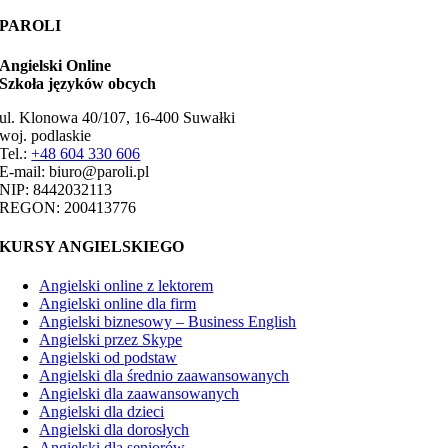
PAROLI
Angielski Online
Szkoła języków obcych
ul. Klonowa 40/107, 16-400 Suwałki
woj. podlaskie
Tel.:
+48 604 330 606
E-mail: biuro@paroli.pl
NIP: 8442032113
REGON: 200413776
KURSY ANGIELSKIEGO
Angielski online z lektorem
Angielski online dla firm
Angielski biznesowy – Business English
Angielski przez Skype
Angielski od podstaw
Angielski dla średnio zaawansowanych
Angielski dla zaawansowanych
Angielski dla dzieci
Angielski dla dorosłych
Angielski dla seniorów