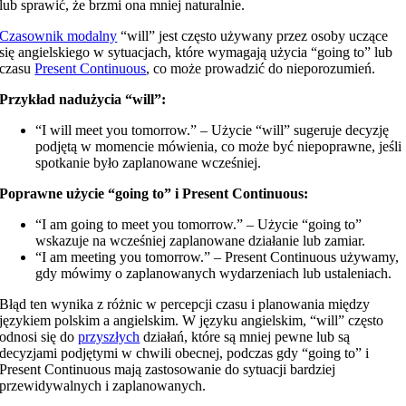
lub sprawić, że brzmi ona mniej naturalnie.
Czasownik modalny
“will” jest często używany przez osoby uczące
się angielskiego w sytuacjach, które wymagają użycia “going to” lub
czasu
Present Continuous
, co może prowadzić do nieporozumień.
Przykład nadużycia “will”:
“I will meet you tomorrow.” – Użycie “will” sugeruje decyzję
podjętą w momencie mówienia, co może być niepoprawne, jeśli
spotkanie było zaplanowane wcześniej.
Poprawne użycie “going to” i Present Continuous:
“I am going to meet you tomorrow.” – Użycie “going to”
wskazuje na wcześniej zaplanowane działanie lub zamiar.
“I am meeting you tomorrow.” – Present Continuous używamy,
gdy mówimy o zaplanowanych wydarzeniach lub ustaleniach.
Błąd ten wynika z różnic w percepcji czasu i planowania między
językiem polskim a angielskim. W języku angielskim, “will” często
odnosi się do
przyszłych
działań, które są mniej pewne lub są
decyzjami podjętymi w chwili obecnej, podczas gdy “going to” i
Present Continuous mają zastosowanie do sytuacji bardziej
przewidywalnych i zaplanowanych.