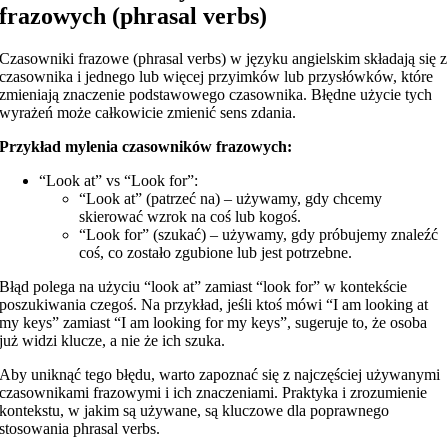
frazowych (phrasal verbs)
Czasowniki frazowe (phrasal verbs) w języku angielskim składają się z
czasownika i jednego lub więcej przyimków lub przysłówków, które
zmieniają znaczenie podstawowego czasownika. Błędne użycie tych
wyrażeń może całkowicie zmienić sens zdania.
Przykład mylenia czasowników frazowych:
“Look at” vs “Look for”:
“Look at” (patrzeć na) – używamy, gdy chcemy
skierować wzrok na coś lub kogoś.
“Look for” (szukać) – używamy, gdy próbujemy znaleźć
coś, co zostało zgubione lub jest potrzebne.
Błąd polega na użyciu “look at” zamiast “look for” w kontekście
poszukiwania czegoś. Na przykład, jeśli ktoś mówi “I am looking at
my keys” zamiast “I am looking for my keys”, sugeruje to, że osoba
już widzi klucze, a nie że ich szuka.
Aby uniknąć tego błędu, warto zapoznać się z najczęściej używanymi
czasownikami frazowymi i ich znaczeniami. Praktyka i zrozumienie
kontekstu, w jakim są używane, są kluczowe dla poprawnego
stosowania phrasal verbs.