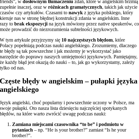
friends”, w
dosłownym tłumaczeniu
zdań, które w angielskim brzmią
zupełnie inaczej, oraz w
różnicach gramatycznych
, takich jak użycie
czasów czy artykułów. Czasami to
nawyk
z języka polskiego, który
kieruje nas w stronę błędnej konstrukcji zdania w angielskim. Inne
razy to
brak ekspozycji
na język mówiony przez native speakerów, c
może prowadzić do niezrozumienia subtelności językowych.
W tym artykule przyjrzymy się
10 najczęstszych błędom
, które
Polacy popełniają podczas nauki angielskiego. Zrozumiemy, dlaczego
te błędy są tak powszechne i jak możemy je wykorzystać jako
narzędzie do poprawy naszych umiejętności językowych. Pamiętajmy,
że każdy błąd jest okazją do nauki – to, jak go wykorzystamy, zależy
tylko od nas.
Częste błędy w angielskim – pułapki języka
angielskiego
Język angielski, choć popularny i powszechnie uczony w Polsce, ma
swoje pułapki. Oto nasza lista dziesięciu najczęściej spotykanych
błędów, na które warto zwrócić uwagę podczas nauki:
Zamiana miejscami czasownika “to be” i podmiotu w
pytaniach
– np. “He is your brother?” zamiast “Is he your
brother?”.