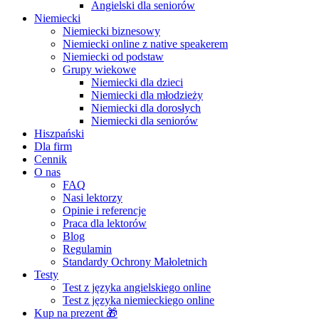
Angielski dla seniorów
Niemiecki
Niemiecki biznesowy
Niemiecki online z native speakerem
Niemiecki od podstaw
Grupy wiekowe
Niemiecki dla dzieci
Niemiecki dla młodzieży
Niemiecki dla dorosłych
Niemiecki dla seniorów
Hiszpański
Dla firm
Cennik
O nas
FAQ
Nasi lektorzy
Opinie i referencje
Praca dla lektorów
Blog
Regulamin
Standardy Ochrony Małoletnich
Testy
Test z języka angielskiego online
Test z języka niemieckiego online
Kup na prezent 🎁