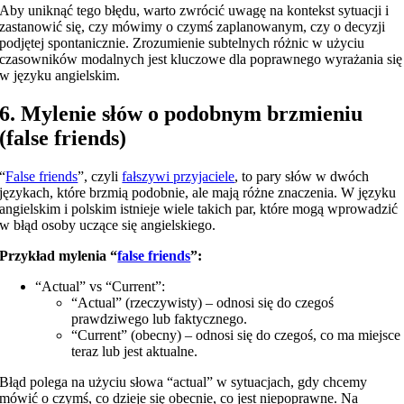
Aby uniknąć tego błędu, warto zwrócić uwagę na kontekst sytuacji i
zastanowić się, czy mówimy o czymś zaplanowanym, czy o decyzji
podjętej spontanicznie. Zrozumienie subtelnych różnic w użyciu
czasowników modalnych jest kluczowe dla poprawnego wyrażania się
w języku angielskim.
6. Mylenie słów o podobnym brzmieniu
(false friends)
“
False friends
”, czyli
fałszywi przyjaciele
, to pary słów w dwóch
językach, które brzmią podobnie, ale mają różne znaczenia. W języku
angielskim i polskim istnieje wiele takich par, które mogą wprowadzić
w błąd osoby uczące się angielskiego.
Przykład mylenia “
false friends
”:
“Actual” vs “Current”:
“Actual” (rzeczywisty) – odnosi się do czegoś
prawdziwego lub faktycznego.
“Current” (obecny) – odnosi się do czegoś, co ma miejsce
teraz lub jest aktualne.
Błąd polega na użyciu słowa “actual” w sytuacjach, gdy chcemy
mówić o czymś, co dzieje się obecnie, co jest niepoprawne. Na