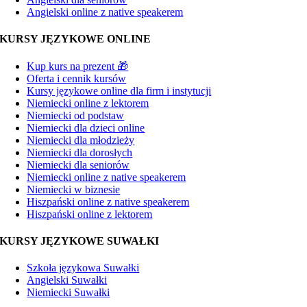
Angielski online z native speakerem
KURSY JĘZYKOWE ONLINE
Kup kurs na prezent 🎁
Oferta i cennik kursów
Kursy językowe online dla firm i instytucji
Niemiecki online z lektorem
Niemiecki od podstaw
Niemiecki dla dzieci online
Niemiecki dla młodzieży
Niemiecki dla dorosłych
Niemiecki dla seniorów
Niemiecki online z native speakerem
Niemiecki w biznesie
Hiszpański online z native speakerem
Hiszpański online z lektorem
KURSY JĘZYKOWE SUWAŁKI
Szkoła językowa Suwałki
Angielski Suwałki
Niemiecki Suwałki