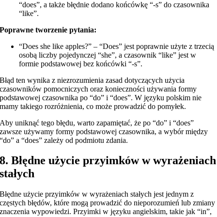
“does”, a także błędnie dodano końcówkę “-s” do czasownika
“like”.
Poprawne tworzenie pytania:
“Does she like apples?” – “Does” jest poprawnie użyte z trzecią
osobą liczby pojedynczej “she”, a czasownik “like” jest w
formie podstawowej bez końcówki “-s”.
Błąd ten wynika z niezrozumienia zasad dotyczących użycia
czasowników pomocniczych oraz konieczności używania formy
podstawowej czasownika po “do” i “does”. W języku polskim nie
mamy takiego rozróżnienia, co może prowadzić do pomyłek.
Aby uniknąć tego błędu, warto zapamiętać, że po “do” i “does”
zawsze używamy formy podstawowej czasownika, a wybór między
“do” a “does” zależy od podmiotu zdania.
8. Błędne użycie przyimków w wyrażeniach
stałych
Błędne użycie przyimków w wyrażeniach stałych jest jednym z
częstych błędów, które mogą prowadzić do nieporozumień lub zmiany
znaczenia wypowiedzi. Przyimki w języku angielskim, takie jak “in”,