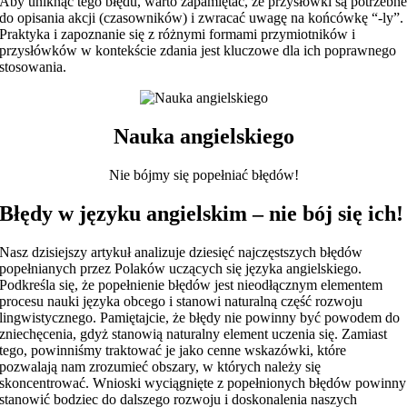
Aby uniknąć tego błędu, warto zapamiętać, że przysłówki są potrzebn
do opisania akcji (czasowników) i zwracać uwagę na końcówkę “-ly”.
Praktyka i zapoznanie się z różnymi formami przymiotników i
przysłówków w kontekście zdania jest kluczowe dla ich poprawnego
stosowania.
Nauka angielskiego
Nie bójmy się popełniać błędów!
Błędy w języku angielskim – nie bój się ich!
Nasz dzisiejszy artykuł analizuje dziesięć najczęstszych błędów
popełnianych przez Polaków uczących się języka angielskiego.
Podkreśla się, że popełnienie błędów jest nieodłącznym elementem
procesu nauki języka obcego i stanowi naturalną część rozwoju
lingwistycznego. Pamiętajcie, że błędy nie powinny być powodem do
zniechęcenia, gdyż stanowią naturalny element uczenia się. Zamiast
tego, powinniśmy traktować je jako cenne wskazówki, które
pozwalają nam zrozumieć obszary, w których należy się
skoncentrować. Wnioski wyciągnięte z popełnionych błędów powinny
stanowić bodziec do dalszego rozwoju i doskonalenia naszych