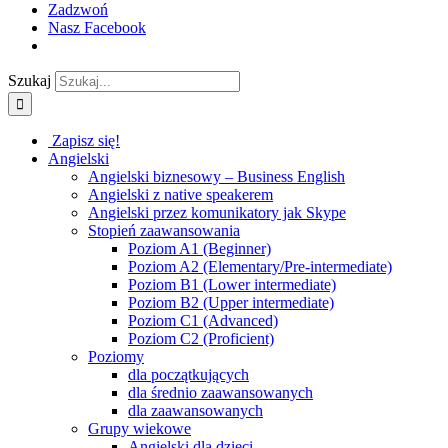
Zadzwoń
Nasz Facebook
Szukaj
Zapisz się!
Angielski
Angielski biznesowy – Business English
Angielski z native speakerem
Angielski przez komunikatory jak Skype
Stopień zaawansowania
Poziom A1 (Beginner)
Poziom A2 (Elementary/Pre-intermediate)
Poziom B1 (Lower intermediate)
Poziom B2 (Upper intermediate)
Poziom C1 (Advanced)
Poziom C2 (Proficient)
Poziomy
dla początkujących
dla średnio zaawansowanych
dla zaawansowanych
Grupy wiekowe
Angielski dla dzieci