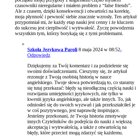
czasowniki nieregularne i miałem problem z “false friends”.
Ale z czasem, dzięki konsekwencji i otwartości na korektę,
moja płynność i pewność siebie znacznie wzrosły. Ten artykuł
przypomniał mi, że każdy etap nauki jest cenny i że kluczem
do sukcesu jest cierpliwość i wytrwałość. Życzę powodzenia
wszystkim tym, którzy borykają się z tymi problemami.
Szkoła Językowa Paroli
8 maja 2024 w 08:52
-
Odpowiedz
Dziękujemy za Twój komentarz i za podzielenie się
swoimi doświadczeniami. Cieszymy się, że artykuł
rezonuje z Twoją osobistą historią w nauce
angielskiego. Twoje słowa potwierdzają to, co staramy
się tutaj przekazać: błędy są nieodłączną częścią nauki i
rozwijania umiejętności językowych, nie tylko w
kwestii języka angielskiego, ale także innych. To, jak
odniosłeś się do swoich wyzwań i jak przekształciłeś je
w coś pozytywnego, jest naprawdę inspirujące.
Jesteśmy przekonani, że Twoja historia zmotywuje
innych Czytelników do podejścia do nauki z większą
akceptacją i wytrwałością, a także z otwartością na
błędy, które przecież mogą zdarzyć się każdemu.