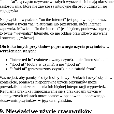
“on” i “at”, są często używane w stałych wyrażeniach i mają określone
zastosowania, które nie zawsze są intuicyjne dla osób uczących się
tego języka.
Na przykład, wyrażenie “on the Internet” jest poprawne, ponieważ
mówimy o byciu “na” platformie lub przestrzeni, którą Internet
zapewnia. Mówienie “in the Internet” jest błędem, ponieważ sugeruje
to bycie “wewnątrz” Internetu, co nie oddaje prawidłowo używanej
konwencji językowej.
Oto kilka innych przykładów poprawnego użycia przyimków w
wyrażeniach stałych:
“interested
in
” (zainteresowany czymś), a nie “interested on”
“good
at
” (dobry w czymś), a nie “good in”
“afraid
of
” (przestraszony czymś), a nie “afraid from”
Ważne jest, aby pamiętać o tych stałych wyrażeniach i uczyć się ich w
kontekście, ponieważ niepoprawne użycie przyimków może
prowadzić do niezrozumienia lub błędnej interpretacji wypowiedzi.
Regularna praktyka i zapoznawanie się z przykładami użycia w
autentycznych tekstach może pomóc w opanowaniu poprawnego
stosowania przyimków w języku angielskim.
9. Niewłaściwe użycie czasowników