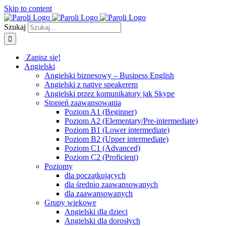
Skip to content
Szukaj
Zapisz się!
Angielski
Angielski biznesowy – Business English
Angielski z native speakerem
Angielski przez komunikatory jak Skype
Stopień zaawansowania
Poziom A1 (Beginner)
Poziom A2 (Elementary/Pre-intermediate)
Poziom B1 (Lower intermediate)
Poziom B2 (Upper intermediate)
Poziom C1 (Advanced)
Poziom C2 (Proficient)
Poziomy
dla początkujących
dla średnio zaawansowanych
dla zaawansowanych
Grupy wiekowe
Angielski dla dzieci
Angielski dla dorosłych