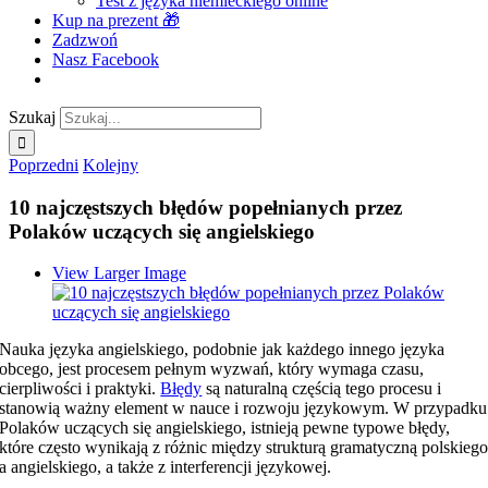
Test z języka niemieckiego online
Kup na prezent 🎁
Zadzwoń
Nasz Facebook
Szukaj
Poprzedni
Kolejny
10 najczęstszych błędów popełnianych przez
Polaków uczących się angielskiego
View Larger Image
Nauka języka angielskiego, podobnie jak każdego innego języka
obcego, jest procesem pełnym wyzwań, który wymaga czasu,
cierpliwości i praktyki.
Błędy
są naturalną częścią tego procesu i
stanowią ważny element w nauce i rozwoju językowym. W przypadku
Polaków uczących się angielskiego, istnieją pewne typowe błędy,
które często wynikają z różnic między strukturą gramatyczną polskieg
a angielskiego, a także z interferencji językowej.