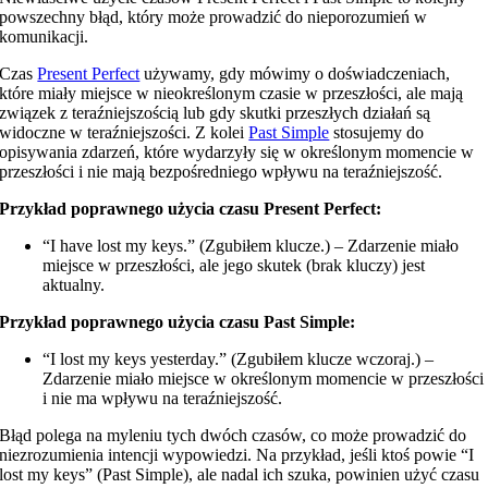
powszechny błąd, który może prowadzić do nieporozumień w
komunikacji.
Czas
Present Perfect
używamy, gdy mówimy o doświadczeniach,
które miały miejsce w nieokreślonym czasie w przeszłości, ale mają
związek z teraźniejszością lub gdy skutki przeszłych działań są
widoczne w teraźniejszości. Z kolei
Past Simple
stosujemy do
opisywania zdarzeń, które wydarzyły się w określonym momencie w
przeszłości i nie mają bezpośredniego wpływu na teraźniejszość.
Przykład poprawnego użycia czasu Present Perfect:
“I have lost my keys.” (Zgubiłem klucze.) – Zdarzenie miało
miejsce w przeszłości, ale jego skutek (brak kluczy) jest
aktualny.
Przykład poprawnego użycia czasu Past Simple:
“I lost my keys yesterday.” (Zgubiłem klucze wczoraj.) –
Zdarzenie miało miejsce w określonym momencie w przeszłości
i nie ma wpływu na teraźniejszość.
Błąd polega na myleniu tych dwóch czasów, co może prowadzić do
niezrozumienia intencji wypowiedzi. Na przykład, jeśli ktoś powie “I
lost my keys” (Past Simple), ale nadal ich szuka, powinien użyć czasu