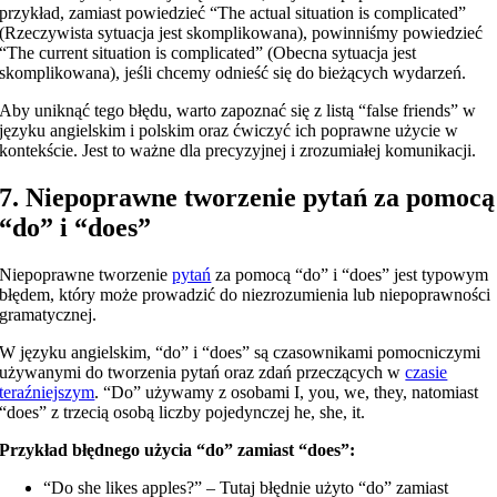
przykład, zamiast powiedzieć “The actual situation is complicated”
(Rzeczywista sytuacja jest skomplikowana), powinniśmy powiedzieć
“The current situation is complicated” (Obecna sytuacja jest
skomplikowana), jeśli chcemy odnieść się do bieżących wydarzeń.
Aby uniknąć tego błędu, warto zapoznać się z listą “false friends” w
języku angielskim i polskim oraz ćwiczyć ich poprawne użycie w
kontekście. Jest to ważne dla precyzyjnej i zrozumiałej komunikacji.
7. Niepoprawne tworzenie pytań za pomocą
“do” i “does”
Niepoprawne tworzenie
pytań
za pomocą “do” i “does” jest typowym
błędem, który może prowadzić do niezrozumienia lub niepoprawności
gramatycznej.
W języku angielskim, “do” i “does” są czasownikami pomocniczymi
używanymi do tworzenia pytań oraz zdań przeczących w
czasie
teraźniejszym
. “Do” używamy z osobami I, you, we, they, natomiast
“does” z trzecią osobą liczby pojedynczej he, she, it.
Przykład błędnego użycia “do” zamiast “does”:
“Do she likes apples?” – Tutaj błędnie użyto “do” zamiast