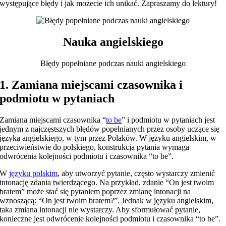
występujące błędy i jak możecie ich unikać. Zapraszamy do lektury!
Nauka angielskiego
Błędy popełniane podczas nauki angielskiego
1. Zamiana miejscami czasownika i
podmiotu w pytaniach
Zamiana miejscami czasownika “
to be
” i podmiotu w pytaniach jest
jednym z najczęstszych błędów popełnianych przez osoby uczące się
języka angielskiego, w tym przez Polaków. W języku angielskim, w
przeciwieństwie do polskiego, konstrukcja pytania wymaga
odwrócenia kolejności podmiotu i czasownika “to be”.
W
języku polskim
, aby utworzyć pytanie, często wystarczy zmienić
intonację zdania twierdzącego. Na przykład, zdanie “On jest twoim
bratem” może stać się pytaniem poprzez zmianę intonacji na
wznoszącą: “On jest twoim bratem?”. Jednak w języku angielskim,
taka zmiana intonacji nie wystarczy. Aby sformułować pytanie,
konieczne jest odwrócenie kolejności podmiotu i czasownika “to be”.