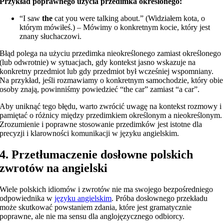
Przykład poprawnego użycia przedimka określonego:
“I saw
the
cat you were talking about.” (Widziałem kota, o
którym mówiłeś.) – Mówimy o konkretnym kocie, który jest
znany słuchaczowi.
Błąd polega na użyciu przedimka nieokreślonego zamiast określonego
(lub odwrotnie) w sytuacjach, gdy kontekst jasno wskazuje na
konkretny przedmiot lub gdy przedmiot był wcześniej wspomniany.
Na przykład, jeśli rozmawiamy o konkretnym samochodzie, który obie
osoby znają, powinniśmy powiedzieć “the car” zamiast “a car”.
Aby uniknąć tego błędu, warto zwrócić uwagę na kontekst rozmowy i
pamiętać o różnicy między przedimkiem określonym a nieokreślonym.
Zrozumienie i poprawne stosowanie przedimków jest istotne dla
precyzji i klarowności komunikacji w języku angielskim.
4. Przetłumaczenie dosłowne polskich
zwrotów na angielski
Wiele polskich idiomów i zwrotów nie ma swojego bezpośredniego
odpowiednika w
języku angielskim
. Próba dosłownego przekładu
może skutkować powstaniem zdania, które jest gramatycznie
poprawne, ale nie ma sensu dla anglojęzycznego odbiorcy.