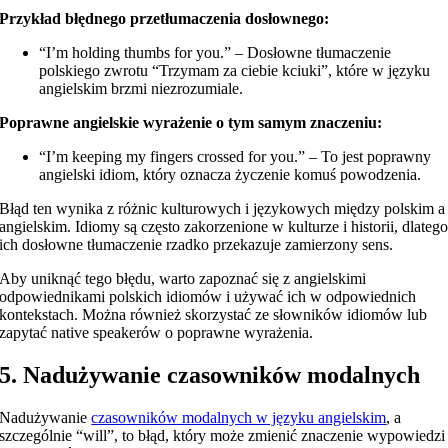
Przykład błędnego przetłumaczenia dosłownego:
“I’m holding thumbs for you.” – Dosłowne tłumaczenie
polskiego zwrotu “Trzymam za ciebie kciuki”, które w języku
angielskim brzmi niezrozumiale.
Poprawne angielskie wyrażenie o tym samym znaczeniu:
“I’m keeping my fingers crossed for you.” – To jest poprawny
angielski idiom, który oznacza życzenie komuś powodzenia.
Błąd ten wynika z różnic kulturowych i językowych między polskim a
angielskim. Idiomy są często zakorzenione w kulturze i historii, dlateg
ich dosłowne tłumaczenie rzadko przekazuje zamierzony sens.
Aby uniknąć tego błędu, warto zapoznać się z angielskimi
odpowiednikami polskich idiomów i używać ich w odpowiednich
kontekstach. Można również skorzystać ze słowników idiomów lub
zapytać native speakerów o poprawne wyrażenia.
5. Nadużywanie czasowników modalnych
Nadużywanie
czasowników modalnych w języku angielskim
, a
szczególnie “will”, to błąd, który może zmienić znaczenie wypowiedzi