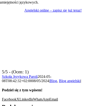
umiejętności językowych.
Angielski online – zapisz się już teraz!
5/5 - (Ocen: 1)
Szkoła Językowa Paroli
2024-05-
08T08:42:32+02:00
08/05/2024
|
Blog
,
Blog angielski
|
Podziel się z tym wpisem!
Facebook
X
LinkedIn
WhatsApp
Email