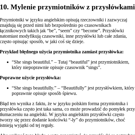
10. Mylenie przymiotników z przysłówkam
Przymiotniki w języku angielskim opisują rzeczowniki i zazwyczaj
znajdują się przed nimi lub bezpośrednio po czasownikach
łącznikowych takich jak “be”, “seem” czy “become”. Przysłówki
natomiast modyfikują czasowniki, inne przysłówki lub całe zdania,
często opisując sposób, w jaki coś się dzieje.
Przykład błędnego użycia przymiotnika zamiast przysłówka:
“She sings beautiful.” – Tutaj “beautiful” jest przymiotnikiem,
który niepoprawnie opisuje czasownik “sings”.
Poprawne użycie przysłówka:
“She sings beautifully.” – “Beautifully” jest przysłówkiem, który
poprawnie opisuje sposób śpiewu.
Błąd ten wynika z faktu, że w języku polskim forma przymiotnika i
przysłówka często jest taka sama, co może prowadzić do pomyłek prz
tłumaczeniu na angielski. W języku angielskim przysłówki często
tworzy się przez dodanie końcówki “-ly” do przymiotników, choć
istnieją wyjątki od tej reguły.