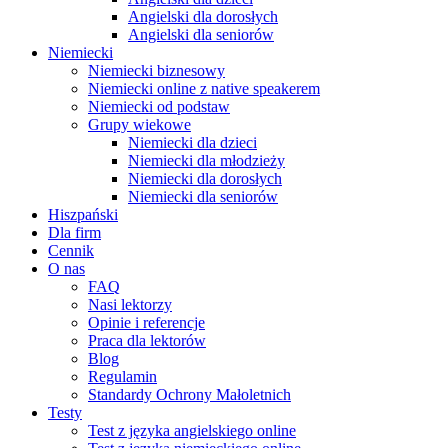
Angielski dla dorosłych
Angielski dla seniorów
Niemiecki
Niemiecki biznesowy
Niemiecki online z native speakerem
Niemiecki od podstaw
Grupy wiekowe
Niemiecki dla dzieci
Niemiecki dla młodzieży
Niemiecki dla dorosłych
Niemiecki dla seniorów
Hiszpański
Dla firm
Cennik
O nas
FAQ
Nasi lektorzy
Opinie i referencje
Praca dla lektorów
Blog
Regulamin
Standardy Ochrony Małoletnich
Testy
Test z języka angielskiego online