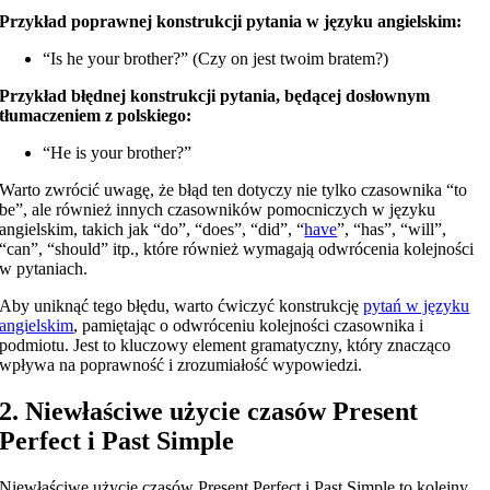
Przykład poprawnej konstrukcji pytania w języku angielskim:
“Is he your brother?” (Czy on jest twoim bratem?)
Przykład błędnej konstrukcji pytania, będącej dosłownym
tłumaczeniem z polskiego:
“He is your brother?”
Warto zwrócić uwagę, że błąd ten dotyczy nie tylko czasownika “to
be”, ale również innych czasowników pomocniczych w języku
angielskim, takich jak “do”, “does”, “did”, “
have
”, “has”, “will”,
“can”, “should” itp., które również wymagają odwrócenia kolejności
w pytaniach.
Aby uniknąć tego błędu, warto ćwiczyć konstrukcję
pytań w języku
angielskim
, pamiętając o odwróceniu kolejności czasownika i
podmiotu. Jest to kluczowy element gramatyczny, który znacząco
wpływa na poprawność i zrozumiałość wypowiedzi.
2. Niewłaściwe użycie czasów Present
Perfect i Past Simple
Niewłaściwe użycie czasów Present Perfect i Past Simple to kolejny