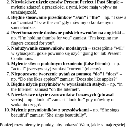
Niewłaściwe użycie czasów Present Perfect i Past Simple
–
mylenie zdarzeń z przeszłości z tymi, które mają wpływ na
teraźniejszość.
Błędne stosowanie przedimków “a/an” i “the”
– np. “I saw a
car” zamiast “I saw the car” gdy mówimy o konkretnym
samochodzie.
Przetłumaczenie dosłowne polskich zwrotów na angielski
–
np. “I’m holding thumbs for you” zamiast “I’m keeping my
fingers crossed for you”.
Nadużywanie czasowników modalnych
– szczególnie “will”
w sytuacjach, gdzie powinno się użyć “going to” lub Present
Continuous.
Mylenie słów o podobnym brzmieniu (false friends)
– np.
“actual” (rzeczywisty) zamiast “current” (obecny).
Niepoprawne tworzenie pytań za pomocą “do” i “does”
–
np. “Do she likes apples?” zamiast “Does she like apples?”
Błędne użycie przyimków w wyrażeniach stałych
– np. “in
the Internet” zamiast “on the Internet”.
Niewłaściwe użycie czasowników frazowych (phrasal
verbs)
– np. “look at” zamiast “look for” gdy mówimy o
szukaniu czegoś.
Mylenie przymiotników z przysłówkami
– np. “She sings
beautiful” zamiast “She sings beautifully”.
Poniżej rozwiniemy te punkty, aby pokazać Wam, jakie są najczęściej