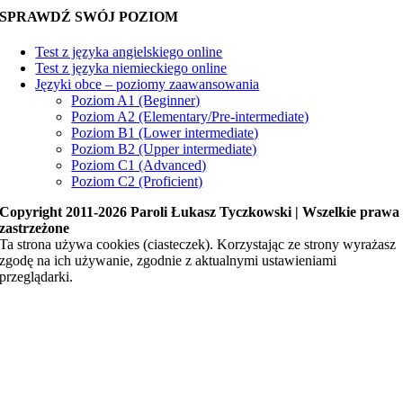
SPRAWDŹ SWÓJ POZIOM
Test z języka angielskiego online
Test z języka niemieckiego online
Języki obce – poziomy zaawansowania
Poziom A1 (Beginner)
Poziom A2 (Elementary/Pre-intermediate)
Poziom B1 (Lower intermediate)
Poziom B2 (Upper intermediate)
Poziom C1 (Advanced)
Poziom C2 (Proficient)
Copyright 2011-2026 Paroli Łukasz Tyczkowski | Wszelkie prawa
zastrzeżone
Ta strona używa cookies (ciasteczek). Korzystając ze strony wyrażasz
zgodę na ich używanie, zgodnie z aktualnymi ustawieniami
przeglądarki.